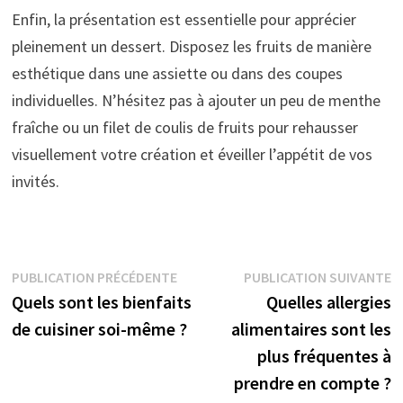
Enfin, la présentation est essentielle pour apprécier
pleinement un dessert. Disposez les fruits de manière
esthétique dans une assiette ou dans des coupes
individuelles. N’hésitez pas à ajouter un peu de menthe
fraîche ou un filet de coulis de fruits pour rehausser
visuellement votre création et éveiller l’appétit de vos
invités.
Navigation
Publication
P
PUBLICATION PRÉCÉDENTE
PUBLICATION SUIVANTE
précédente :
su
Quels sont les bienfaits
Quelles allergies
de
de cuisiner soi-même ?
alimentaires sont les
l’article
plus fréquentes à
prendre en compte ?