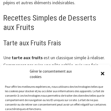
pépins et autres éléments indésirables.
Recettes Simples de Desserts
aux Fruits
Tarte aux Fruits Frais
Une
tarte aux fruits
est un classique simple à réaliser.
Commencez par cuire une pâte sablée, puis une fois
Gérer le consentement aux
refroidie, garnissez-la de crème pâtissière. Disposez vos
cookies
fruits coupés sur le dessus pour une explosion de
couleurs et de saveurs.
Pour offrir les meilleures expériences, nous utilisons des technologies telles que
les cookies pour stocker et/ou accéder aux informations des appareils. Le fait de
consentir à ces technologies nous permettra de traiter des données telles que le
Mousse de Fruits
comportement de navigation ou les ID uniques sur ce site. Le fait de ne pas
consentir ou de retirer son consentement peut avoir un effet négatif sur certaines
caractéristiques et fonctions.