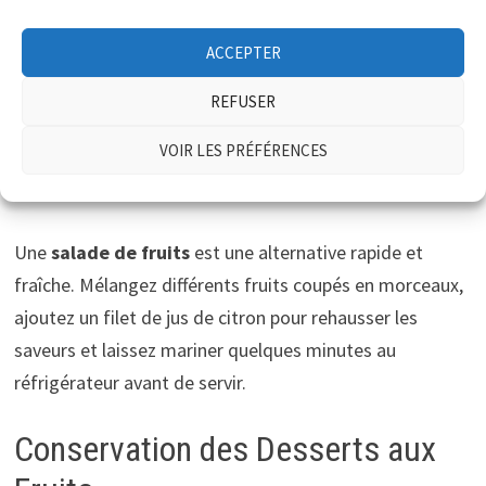
Pour un dessert léger, optez pour une
mousse de
ACCEPTER
fruits
. Mixez vos fruits avec un peu de sucre et de la
crème montées. Laissez reposer au frais pour une
REFUSER
texture aérienne qui ravira vos convives.
VOIR LES PRÉFÉRENCES
Salade de Fruits
Une
salade de fruits
est une alternative rapide et
fraîche. Mélangez différents fruits coupés en morceaux,
ajoutez un filet de jus de citron pour rehausser les
saveurs et laissez mariner quelques minutes au
réfrigérateur avant de servir.
Conservation des Desserts aux